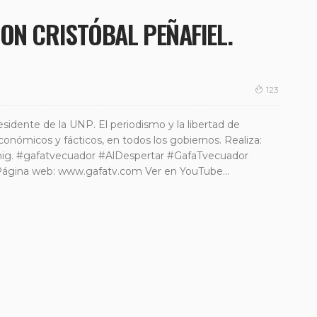
ON CRISTÓBAL PEÑAFIEL.
123
sidente de la UNP. El periodismo y la libertad de
conómicos y fácticos, en todos los gobiernos. Realiza:
hig. #gafatvecuador #AlDespertar #GafaTvecuador
Página web: www.gafatv.com Ver en YouTube...