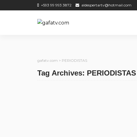
+593 99 993 3872
aldespertartv@hotmail.com
gafatv.com
>
PERIODISTAS
Tag Archives: PERIODISTAS