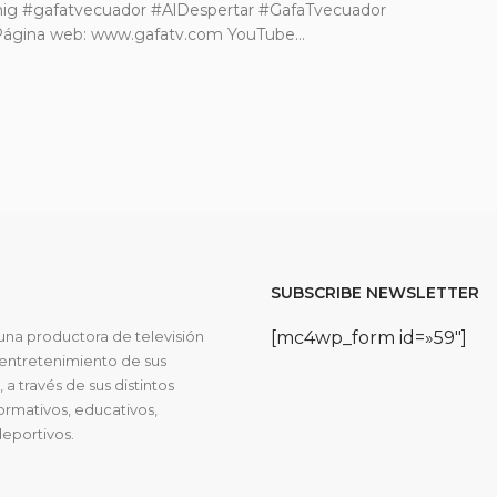
hig #gafatvecuador #AlDespertar #GafaTvecuador
 Página web: www.gafatv.com YouTube...
SUBSCRIBE NEWSLETTER
una productora de televisión
[mc4wp_form id=»59″]
entretenimiento de sus
 a través de sus distintos
rmativos, educativos,
deportivos.