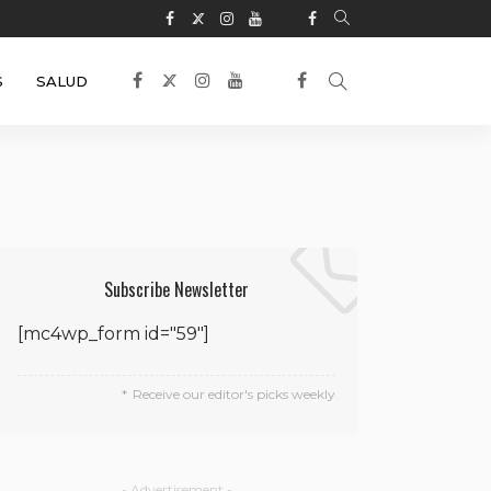
S
SALUD
Subscribe Newsletter
[mc4wp_form id="59"]
Receive our editor's picks weekly
- Advertisement -