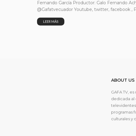
Fernando García Productor: Galo Fernando Ac
@Gafatvecuador Youtube, twitter, facebook ,
LEER MÁS
ABOUT US
GAFA TV, es 
dedicada al 
televidentes,
programas fo
culturales y 