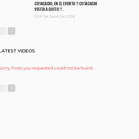
COTACACHI, EN EL EVENTO !! COTACACHI
VISITA A QUITO !! .
8 De Junio De 2026
LATEST VIDEOS
Sorry, Posts you requested could not be found...