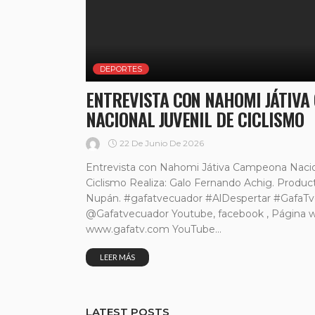
DEPORTES
ENTREVISTA CON NAHOMI JÁTIV
NACIONAL JUVENIL DE CICLISMO
22 De Junio De 2026
Entrevista con Nahomi Játiva Campeona Nacio
Ciclismo Realiza: Galo Fernando Achig. Producto
Nupán. #gafatvecuador #AlDespertar #GafaT
@Gafatvecuador Youtube, facebook , Página 
www.gafatv.com YouTube...
LEER MÁS
LATEST POSTS