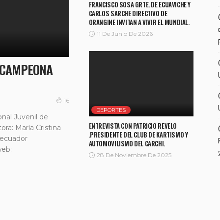
FRANCISCO SOSA GRTE. DE ECUAVICHE Y
CARLOS SARCHE DIRECTIVO DE
ORANGINE INVITAN A VIVIR EL MUNDIAL.
11 De Junio De 2026
A CAMPEONA
16
DEPORTES
nal Juvenil de
ENTREVISTA CON PATRICIO REVELO
ra: María Cristina
.PRESIDENTE DEL CLUB DE KARTISMO Y
vecuador
AUTOMOVILISMO DEL CARCHI.
web:
28 De Noviembre De 2025