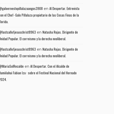
@galoernestopillalazaangos3908
Al Despertar. Entrevista
en
con el Chef- Galo Pillalaza propietario de las Cosas Finas de la
Florida.
@lastcallofjesuschrist8963
Natasha Rojas. Dirigente de
en
Unidad Popular. El correismo y la derecha neoliberal.
@lastcallofjesuschrist8963
Natasha Rojas. Dirigente de
en
Unidad Popular. El correismo y la derecha neoliberal.
@MariaSolRecalde
Al Despertar. Con el Alcalde de
en
Rumiñahui Fabian Iza : sobre el Festival Nacional del Hornado
2024.