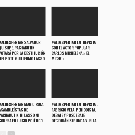
#ALDESPERTAR SALVADOR
#ALDESPERTAR ENTREVISTA
QUISHPE. PACHAKUTIK
CON EL ACTOR POPULAR
VOTARÁ POR LA DESTITUCIÓN
CARLOS MICHELENA » EL
DEL PDTE. GUILLERMO LASSO.
MICHE «
#ALDESPERTAR MARIO RUIZ.
#ALDESPERTAR ENTREVISTA .
ASAMBLEÍSTAS DE
FABRICIO VELA, PERIODISTA.
PACHAKUTIK. NI LASSO NI
DEBATE Y POSDEBATE
CORREA EN JUICIO POLÍTICO.
DECIDIRÁN SEGUNDA VUELTA.