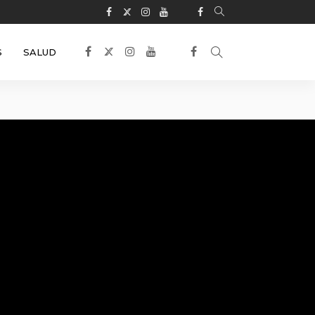
S
SALUD