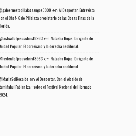
@galoernestopillalazaangos3908
Al Despertar. Entrevista
en
con el Chef- Galo Pillalaza propietario de las Cosas Finas de la
Florida.
@lastcallofjesuschrist8963
Natasha Rojas. Dirigente de
en
Unidad Popular. El correismo y la derecha neoliberal.
@lastcallofjesuschrist8963
Natasha Rojas. Dirigente de
en
Unidad Popular. El correismo y la derecha neoliberal.
@MariaSolRecalde
Al Despertar. Con el Alcalde de
en
Rumiñahui Fabian Iza : sobre el Festival Nacional del Hornado
2024.