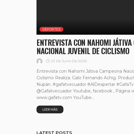
DEPORTES
ENTREVISTA CON NAHOMI JÁTIV
NACIONAL JUVENIL DE CICLISMO
22 De Junio De 2026
Entrevista con Nahomi Játiva Campeona Nacio
Ciclismo Realiza: Galo Fernando Achig. Producto
Nupán. #gafatvecuador #AlDespertar #GafaT
@Gafatvecuador Youtube, facebook , Página 
www.gafatv.com YouTube...
LEER MÁS
LATEST POSTS