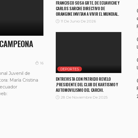
FRANCISCO SOSA GRTE. DE ECUAVICHE Y
CARLOS SARCHE DIRECTIVO DE
ORANGINE INVITAN A VIVIR EL MUNDIAL.
11 De Junio De 2026
A CAMPEONA
16
DEPORTES
nal Juvenil de
ENTREVISTA CON PATRICIO REVELO
ra: María Cristina
.PRESIDENTE DEL CLUB DE KARTISMO Y
vecuador
AUTOMOVILISMO DEL CARCHI.
web:
28 De Noviembre De 2025