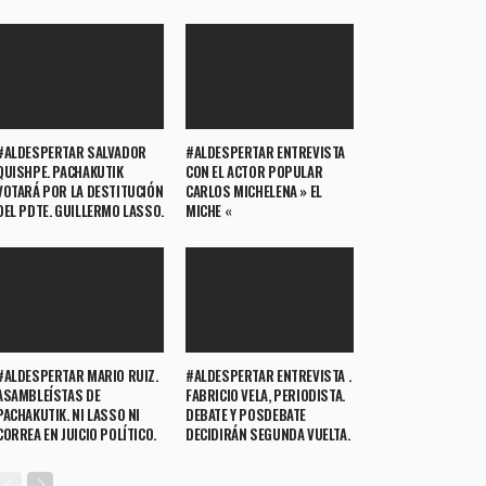
#ALDESPERTAR SALVADOR
#ALDESPERTAR ENTREVISTA
QUISHPE. PACHAKUTIK
CON EL ACTOR POPULAR
VOTARÁ POR LA DESTITUCIÓN
CARLOS MICHELENA » EL
DEL PDTE. GUILLERMO LASSO.
MICHE «
#ALDESPERTAR MARIO RUIZ.
#ALDESPERTAR ENTREVISTA .
ASAMBLEÍSTAS DE
FABRICIO VELA, PERIODISTA.
PACHAKUTIK. NI LASSO NI
DEBATE Y POSDEBATE
CORREA EN JUICIO POLÍTICO.
DECIDIRÁN SEGUNDA VUELTA.