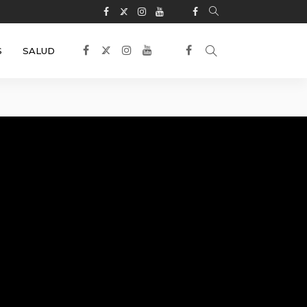
S
SALUD