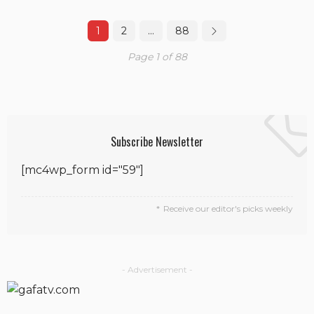
1
2
…
88
Page 1 of 88
Subscribe Newsletter
[mc4wp_form id="59"]
Receive our editor's picks weekly
- Advertisement -