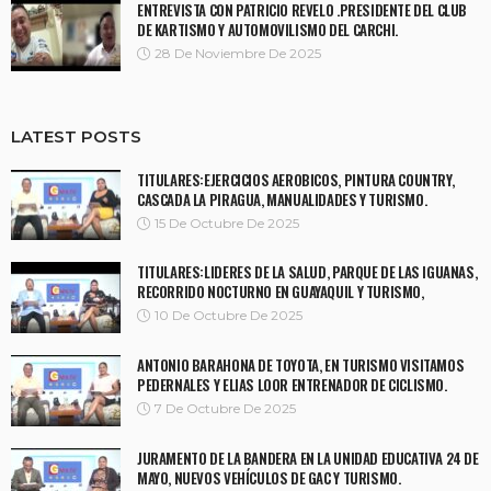
ENTREVISTA CON PATRICIO REVELO .PRESIDENTE DEL CLUB
DE KARTISMO Y AUTOMOVILISMO DEL CARCHI.
28 De Noviembre De 2025
LATEST POSTS
TITULARES:EJERCICIOS AEROBICOS, PINTURA COUNTRY,
CASCADA LA PIRAGUA, MANUALIDADES Y TURISMO.
15 De Octubre De 2025
TITULARES:LIDERES DE LA SALUD, PARQUE DE LAS IGUANAS,
RECORRIDO NOCTURNO EN GUAYAQUIL Y TURISMO,
10 De Octubre De 2025
ANTONIO BARAHONA DE TOYOTA, EN TURISMO VISITAMOS
PEDERNALES Y ELIAS LOOR ENTRENADOR DE CICLISMO.
7 De Octubre De 2025
JURAMENTO DE LA BANDERA EN LA UNIDAD EDUCATIVA 24 DE
MAYO, NUEVOS VEHÍCULOS DE GAC Y TURISMO.