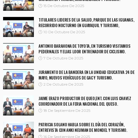
15 De Octubre De 2025
TITULARES:LIDERES DE LA SALUD, PARQUE DE LAS IGUANAS,
RECORRIDO NOCTURNO EN GUAYAQUIL Y TURISMO,
10 De Octubre De 2025
ANTONIO BARAHONA DE TOYOTA, EN TURISMO VISITAMOS
PEDERNALES Y ELIAS LOOR ENTRENADOR DE CICLISMO.
7 De Octubre De 2025
JURAMENTO DE LA BANDERA EN LA UNIDAD EDUCATIVA 24 DE
MAYO, NUEVOS VEHÍCULOS DE GAC Y TURISMO.
2 De Octubre De 2025
JAIME ERAZO PRODUCTOR DE QUEO,ENT. CON LUIS CHAVEZ
COORDINADOR DE LA FERIA NACIONAL DEL QUESO.
18 De Septiembre De 2025
PATRICIA SOLANO HABLA SOBRE EL DÍA DEL CORAZÓN,
ENTREVISTA CON ANKI NEUMAN DE MONDEL Y TURISMO.
16 De Septiembre De 2025