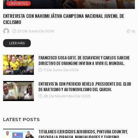
DEPORTES
ENTREVISTA CON NAHOMI JÁTIVA CAMPEONA NACIONAL JUVENIL DE
CICLISMO
22 De Junio De 2026
16
LEER MÁS
FRANCISCO SOSA GRTE. DE ECUAVICHE Y CARLOS SARCHE
DIRECTIVO DE ORANGINE INVITAN A VIVIR EL MUNDIAL.
11 De Junio De 2026
ENTREVISTA CON PATRICIO REVELO .PRESIDENTE DEL CLUB
DE KARTISMO Y AUTOMOVILISMO DEL CARCHI.
28 De Noviembre De 2025
LATEST POSTS
TITULARES:EJERCICIOS AEROBICOS, PINTURA COUNTRY,
CASCADA LA PIRAGUA, MANUALIDADES Y TURISMO.