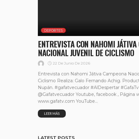
DEPORTES
ENTREVISTA CON NAHOMI JÁTIV
NACIONAL JUVENIL DE CICLISMO
22 De Junio De 2026
Entrevista con Nahomi Játiva Campeona Nacio
Ciclismo Realiza: Galo Fernando Achig. Producto
Nupán. #gafatvecuador #AlDespertar #GafaT
@Gafatvecuador Youtube, facebook , Página 
www.gafatv.com YouTube...
LEER MÁS
LATEST POSTS