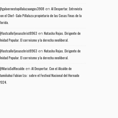
@galoernestopillalazaangos3908
Al Despertar. Entrevista
en
con el Chef- Galo Pillalaza propietario de las Cosas Finas de la
Florida.
@lastcallofjesuschrist8963
Natasha Rojas. Dirigente de
en
Unidad Popular. El correismo y la derecha neoliberal.
@lastcallofjesuschrist8963
Natasha Rojas. Dirigente de
en
Unidad Popular. El correismo y la derecha neoliberal.
@MariaSolRecalde
Al Despertar. Con el Alcalde de
en
Rumiñahui Fabian Iza : sobre el Festival Nacional del Hornado
2024.