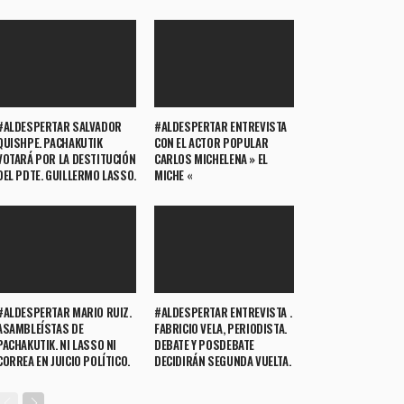
#ALDESPERTAR SALVADOR
#ALDESPERTAR ENTREVISTA
QUISHPE. PACHAKUTIK
CON EL ACTOR POPULAR
VOTARÁ POR LA DESTITUCIÓN
CARLOS MICHELENA » EL
DEL PDTE. GUILLERMO LASSO.
MICHE «
#ALDESPERTAR MARIO RUIZ.
#ALDESPERTAR ENTREVISTA .
ASAMBLEÍSTAS DE
FABRICIO VELA, PERIODISTA.
PACHAKUTIK. NI LASSO NI
DEBATE Y POSDEBATE
CORREA EN JUICIO POLÍTICO.
DECIDIRÁN SEGUNDA VUELTA.