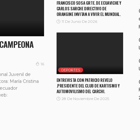
FRANCISCO SOSA GRTE. DE ECUAVICHE Y
CARLOS SARCHE DIRECTIVO DE
ORANGINE INVITAN A VIVIR EL MUNDIAL.
11 De Junio De 2026
A CAMPEONA
16
DEPORTES
nal Juvenil de
ENTREVISTA CON PATRICIO REVELO
ra: María Cristina
.PRESIDENTE DEL CLUB DE KARTISMO Y
vecuador
AUTOMOVILISMO DEL CARCHI.
web:
28 De Noviembre De 2025