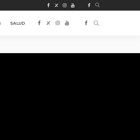
S
SALUD