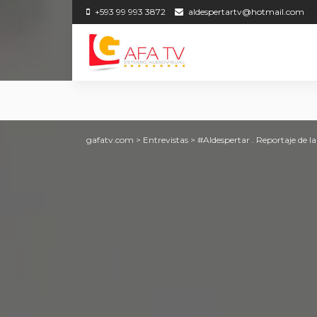
+593 99 993 3872
aldespertartv@hotmail.com
gafatv.com
>
Entrevistas
>
#Aldespertar . Reportaje de 