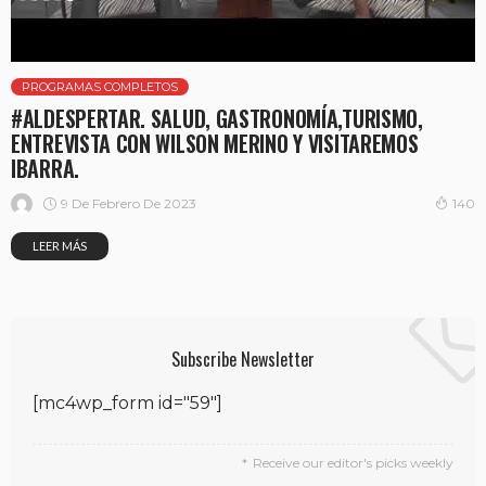
PROGRAMAS COMPLETOS
#ALDESPERTAR. SALUD, GASTRONOMÍA,TURISMO,
ENTREVISTA CON WILSON MERINO Y VISITAREMOS
IBARRA.
9 De Febrero De 2023
140
LEER MÁS
Subscribe Newsletter
[mc4wp_form id="59"]
Receive our editor's picks weekly